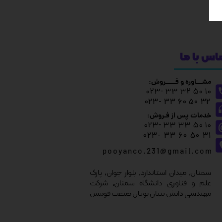
اس با ما
مشـــاوره و فـــــروش:
10 50 32 33 -023
32 50 60 33 -023
خدمات پس از فـروش:
10 50 33 33 -023
31 50 60 33 -023
p o o y a n c o . 2 3 1 @ g m a i l . c o m
سمنان، میدان استاندارد، بلوار جوان، پارک
علم و فناوری دانشگاه سمنان، شرکت
مهندسی دانش بنیان پویان صنعت قومس